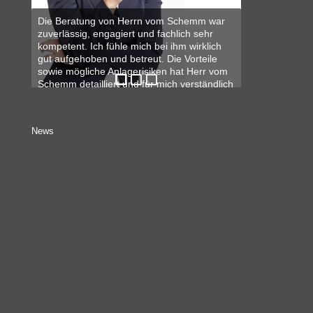
Die Beratung von Herrn vom Schemm war
Der Kontakt mit GVS Investment war von
GVS Investments bietet sehr gute
zuverlässig, engagiert und fachlich sehr
Anfang an professionell, ehrlich, zuverlässig
Konditionen. Zudem steht der Kunde im
kompetent. Ich fühle mich bei ihm wirklich
und vor allem nicht aufdringlich. Überzeugt
Mittelpunkt und mein Ansprechpartner
gut aufgehoben und betreut. Die Vorteile
hat mich die faire Gebührenregelung und
punktet durch zeitnahe Kommunikation.
sowie mögliche Anlagerisiken hat Herr vom
die ehrliche und umfassende Beratung, bei
Schemm detailliert und für mich verständlich
der meine Interessen als Kunde im
Elmar S.
erläutert.
Vordergrund
…
…
News