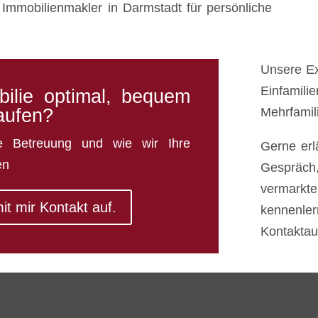
Immobilienmakler in Darmstadt für persönliche
Unsere Ex
Einfam
bilie optimal, bequem
kaufen?
Mehrfamil
he Betreuung und wie wir Ihre
Gerne erl
en
Gespräch
vermark
it mir Kontakt auf.
kennenler
Kontakta