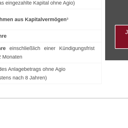
as eingezahlte Kapital ohne Agio)
hmen aus Kapitalvermögen
³
J
hre
hre
einschließlich einer Kündigungsfrist
2 Monaten
des Anlagebetrags ohne Agio
stens nach 8 Jahren)