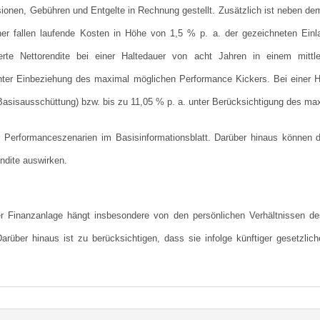
ionen, Gebühren und Entgelte in Rechnung gestellt. Zusätzlich ist neben dem 
r fallen laufende Kosten in Höhe von 1,5 % p. a. der gezeichneten Einla
erte Nettorendite bei einer Haltedauer von acht Jahren in einem mitt
unter Einbeziehung des maximal möglichen Performance Kickers.
Bei einer 
 (Basisausschüttung) bzw. bis zu 11,05 % p. a. unter Berücksichtigung des m
r Performanceszenarien im Basisinformationsblatt. Darüber hinaus können de
endite auswirken.
er Finanzanlage hängt insbesondere von den persönlichen Verhältnissen de
. Darüber hinaus ist zu berücksichtigen, dass sie infolge künftiger gesetzl