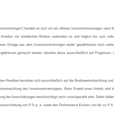
mentvermögen“) handelt es sich um ein offenes Investmentvermögen nach M
nteilen mit erheblichen Risiken verbunden ist und folglich bis zum voll
nen Erträge aus dem Investmentvermögen weder gewährleistet noch verbind
rgebnissen gemacht werden, beruhen diese ausschließlich auf Prognosen, die 
chen Renditen beziehen sich ausschließlich auf die Bruttowertentwicklung und
e Wertentwicklung des Investmentvermögens. Beim Erwerb eines Anteils wird 
ung der Ausschüttungen berücksichtigt noch zurückgezahlt wird. Daher bilden
isausschüttung von 8 % p. a. sowie des Performance Kickers von bis zu 4 % 