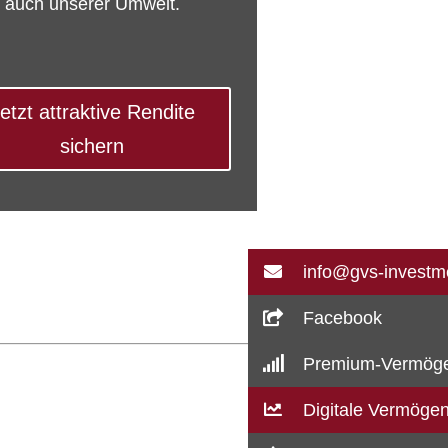
auch unserer Umwelt.
etzt attraktive Rendite
sichern
info@gvs-investm
Facebook
Premium-Vermöge
Digitale Vermöge