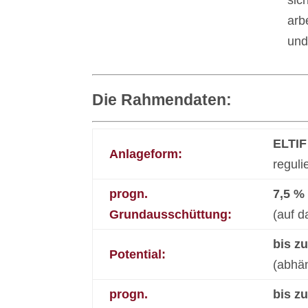
sic
arb
und
Die Rahmendaten:
ELTIF
Anlageform:
reguli
progn.
7,5 % 
Grundausschüttung:
(auf d
bis zu
Potential:
(abhä
progn.
bis zu