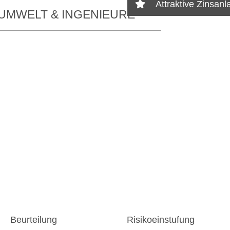
Attraktive Zinsanl
UMWELT & INGENIEURE
Beurteilung
Risikoeinstufung