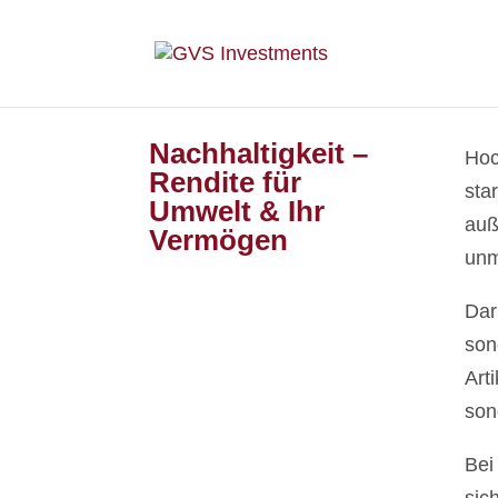
Nachhaltigkeit –
Hoc
Rendite für
sta
Umwelt & Ihr
auß
Vermögen
unm
Dar
son
Art
son
Bei