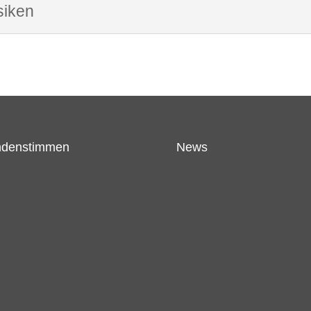
siken
denstimmen
News