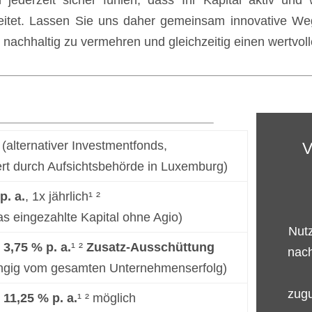
h jederzeit sicher fühlen, dass Ihr Kapital aktiv und
eitet. Lassen Sie uns daher gemeinsam innovative Weg
 nachhaltig zu vermehren und gleichzeitig einen wertvolle
(alternativer Invest
mentfonds,
V
ert durch Aufsichtsbehörde in Luxemburg)
p. a.
, 1x jährlich¹ ²
as eingezahlte Kapital ohne Agio)
Nutz
 3,75 % p. a.
¹ ²
Zusatz-Ausschüttung
nach
ngig vom gesamten Unternehmenserfolg)
zug
 11,25 % p. a.
¹ ² möglich