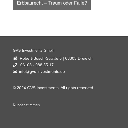
Erbbaurecht – Traum oder Falle?
Rohstoffe – Hüter & Weiser
Kapitalpuffer-Abschaffung: Was ändert
Kryptowährungen – Digitale Assets
Immobilienverkauf: Überpreisung kostet
9-Euro-Ticket: Ziel erreicht?
Bitcoin – Anstieg : Wie stabil ?
sich?
GVS Investments GmbH
Robert-Bosch-Straße 5 | 63303 Dreieich
06103 - 988 55 17
info@gvs-investments.de
© 2024 GVS Investments. All rights reserved.
Kundenstimmen