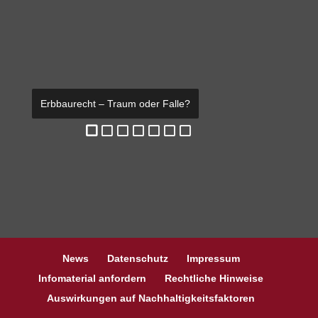
Erbbaurecht – Traum oder Falle?
Rohstoffe – Hüter & Weiser
Kapitalpuffer-Abschaffung: Was ändert
Kryptowährungen – Digitale Assets
Immobilienverkauf: Überpreisung kostet
9-Euro-Ticket: Ziel erreicht?
Bitcoin – Anstieg : Wie stabil ?
sich?
News
Datenschutz
Impressum
Infomaterial anfordern
Rechtliche Hinweise
Auswirkungen auf Nachhaltigkeitsfaktoren