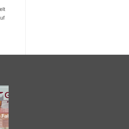
elt
auf