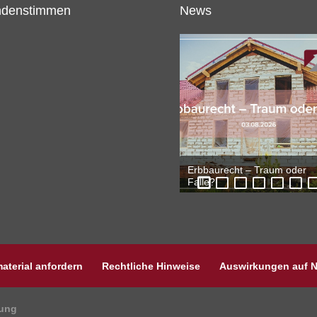
denstimmen
News
Erbbaurecht – Traum oder
Rohstoffe – Hüter & Weiser
Kapitalpuffer-Abschaffung: 
Kryptowährungen – Digitale
Immobilienverkauf:
9-Euro-Ticket: Ziel erreicht?
Bitcoin – Anstieg : Wie stabil
Falle?
ändert sich?
Assets
Überpreisung kostet
aterial anfordern
Rechtliche Hinweise
Auswirkungen auf N
ung