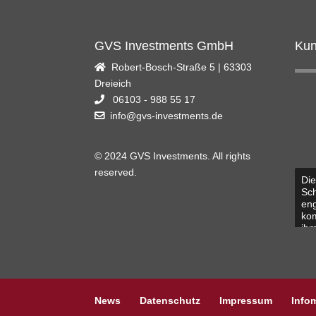
GVS Investments GmbH
Kun
Robert-Bosch-Straße 5 | 63303
Dreieich
06103 - 988 55 17
info@gvs-investments.de
© 2024 GVS Investments. All rights
reserved.
Die
Der
GVS
Sch
war
gut
eng
ehr
der
kom
all
mei
ihm
Übe
dur
bet
Ge
mög
ehr
Elm
vom
Ber
mic
Int
Vo
News
Datenschutz
Impressum
Infom