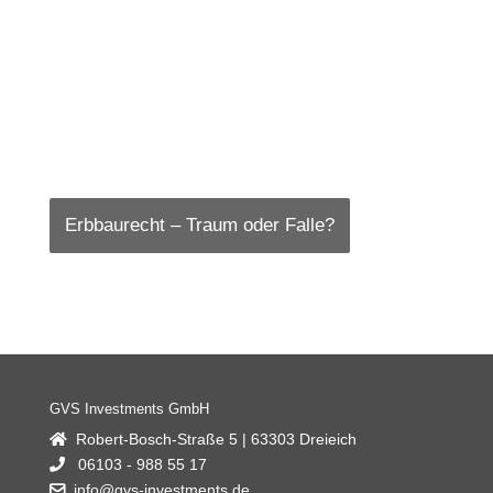
Erbbaurecht – Traum oder Falle?
Rohstoffe – Hüter & Weiser
Kapitalpuffer-Abschaffung: Was ändert
Kryptowährungen – Digitale Assets
Immobilienverkauf: Überpreisung kostet
9-Euro-Ticket: Ziel erreicht?
Bitcoin – Anstieg : Wie stabil ?
sich?
GVS Investments GmbH
Robert-Bosch-Straße 5 | 63303 Dreieich
06103 - 988 55 17
info@gvs-investments.de