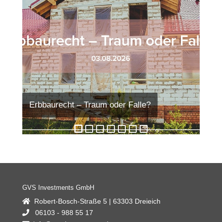
Erbbaurecht – Traum oder Falle?
Rohstoffe – Hüter & Weiser
Kapitalpuffer-Abschaffung: Was ändert
Kryptowährungen – Digitale Assets
Immobilienverkauf: Überpreisung kostet
9-Euro-Ticket: Ziel erreicht?
Bitcoin – Anstieg : Wie stabil ?
sich?
GVS Investments GmbH
Robert-Bosch-Straße 5 | 63303 Dreieich
06103 - 988 55 17